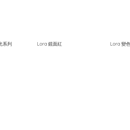
光系列
Lora 鏡面紅
Lora 變