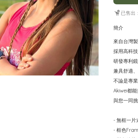
已售出：
簡介
來自台灣製
採用高科技
研發專利鏡
兼具舒適、
不論是專業
Akiwei
與您一同挑
- 無框一片式（
- 框色Frame