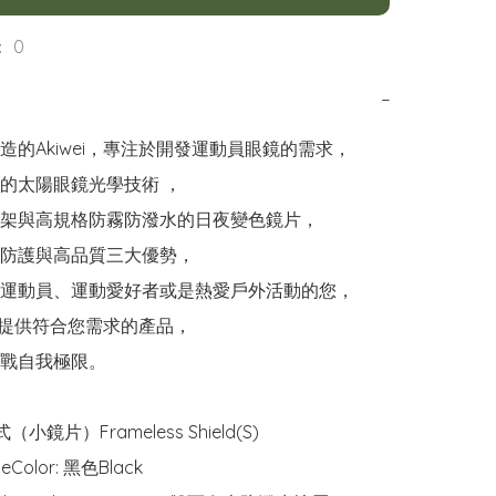
 0
−
造的Akiwei，專注於開發運動員眼鏡的需求，

的太陽眼鏡光學技術 ，

架與高規格防霧防潑水的日夜變色鏡片，

防護與高品質三大優勢，

運動員、運動愛好者或是熱愛戶外活動的您，

都能提供符合您需求的產品，

戰自我極限。

小鏡片）Frameless Shield(S)

Color: 黑色Black
