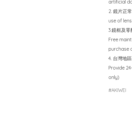
artificial 
2. 鏡片正常使
use of lens
3.鏡框及
Free maint
purchase a
4. 台灣
Provide 24
only)
AKIWEI