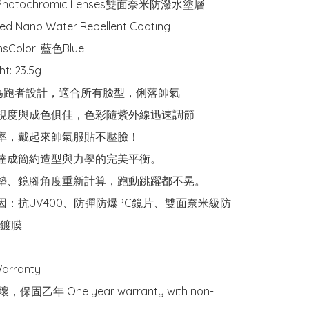
hotochromic Lenses雙面奈米防潑水塗層
ed Nano Water Repellent Coating

Color: 藍色Blue

: 23.5g

：專為跑者設計，適合所有臉型，俐落帥氣

透視度與成色俱佳，色彩隨紫外線迅速調節

臉率，戴起來帥氣服貼不壓臉！

計達成簡約造型與力學的完美平衡。

鼻墊、鏡腳角度重新計算，跑動跳躍都不晃。

基因：抗UV400、防彈防爆PC鏡片、雙面奈米級防

鍍膜

ranty

，保固乙年 One year warranty with non-