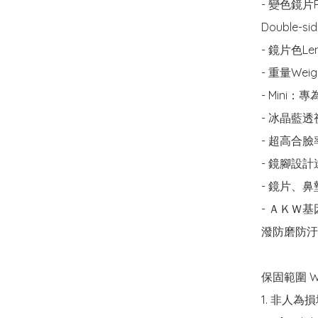
- 變色鏡片P
Double-sid
- 鏡片色Lens
- 重量Weight
- Mini
- 冰晶藍
- 超高合
- 鏡腳設
- 鏡片、
- ＡＫＷ
潑防磨防汙
保固範圍 War
1. 非人為損壞