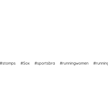
stomps
Sox
sportsbra
runningwomen
runnin