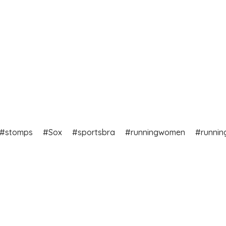
stomps
Sox
sportsbra
runningwomen
runnin