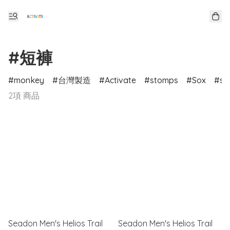
#短褲
monkey
台灣製造
Activate
stomps
Sox
sp
2項 商品
Seadon Men's Helios Trail
Seadon Men's Helios Trail